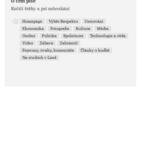
O čem píše
Kočičí štěky a psí mňoukání
Homepage
Výběr Respektu
Cestování
Ekonomika
Fotografie
Kultura
Média
Osobní
Politika
Společnost
Technologie a věda
Video
Zábava
Zahraničí
Fejetony, úvahy, komentáře
Články o hudbě
Na studiích v Limě