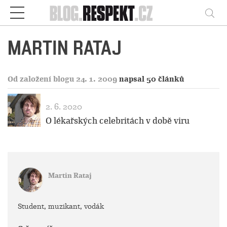
Respekt
Vy
MARTIN RATAJ
Od založení blogu 24. 1. 2009
napsal 50 článků
2. 6. 2020
O lékařských celebritách v době viru
Martin Rataj
Student, muzikant, vodák