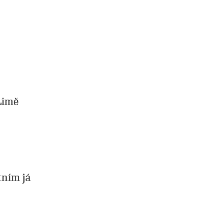
 Limě
tním já