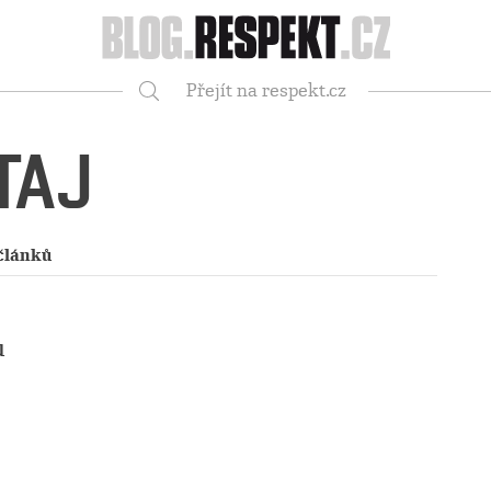
Respekt
Přejít na respekt.cz
Vyhledávání
TAJ
článků
u