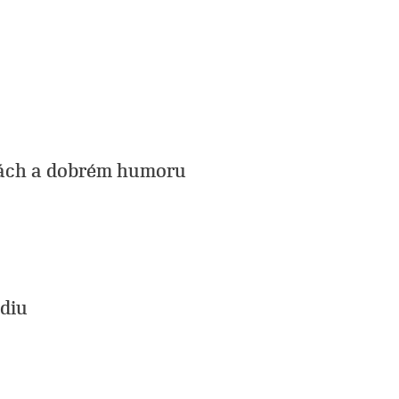
tách a dobrém humoru
udiu