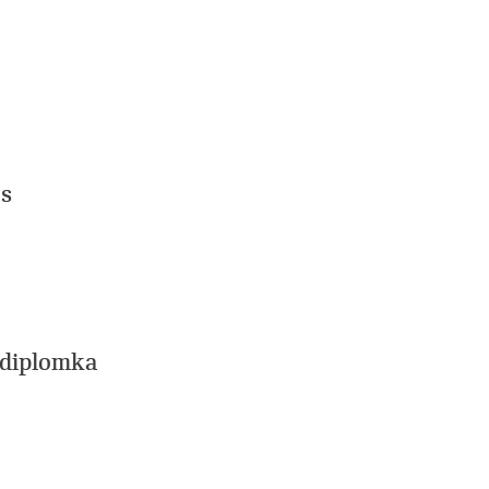
os
 diplomka