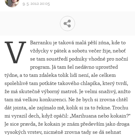
9. 5. 2012 20:05
V
Barranku je taková malá pěší zóna, kde to
vždycky v pátek a sobotu večer žije, neboť
se tam soustředí podniky vhodné pro noční
program. Já tam šel nedávno uprostřed
týdne, a to tam zdaleka tolik lidí není, ale celkem
spolehlivě tam potkáte takového chlapíka, který tvrdí,
že má skutečně výborný matroš. Je velmi snaživý, anžto
tam má velkou konkurenci. Ne že bych si zrovna chtěl
dát jointa, ale zajímalo mě, kolik si za to řekne. Trochu
mi vyrazil dech, když opáčil: „Marihuana nebo kokain?“
Je sice pravda, že kokain je znám především jako droga
vysokých vrstev, nicméně zrovna tady se dá sehnat