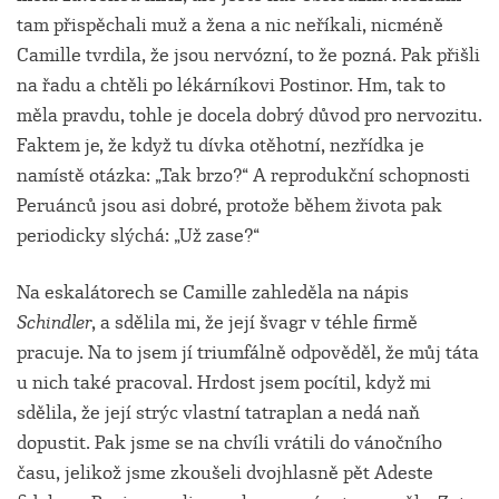
tam přispěchali muž a žena a nic neříkali, nicméně
Camille tvrdila, že jsou nervózní, to že pozná. Pak přišli
na řadu a chtěli po lékárníkovi Postinor. Hm, tak to
měla pravdu, tohle je docela dobrý důvod pro nervozitu.
Faktem je, že když tu dívka otěhotní, nezřídka je
namístě otázka: „Tak brzo?“ A reprodukční schopnosti
Peruánců jsou asi dobré, protože během života pak
periodicky slýchá: „Už zase?“
Na eskalátorech se Camille zahleděla na nápis
Schindler
, a sdělila mi, že její švagr v téhle firmě
pracuje. Na to jsem jí triumfálně odpověděl, že můj táta
u nich také pracoval. Hrdost jsem pocítil, když mi
sdělila, že její strýc vlastní tatraplan a nedá naň
dopustit. Pak jsme se na chvíli vrátili do vánočního
času, jelikož jsme zkoušeli dvojhlasně pět Adeste