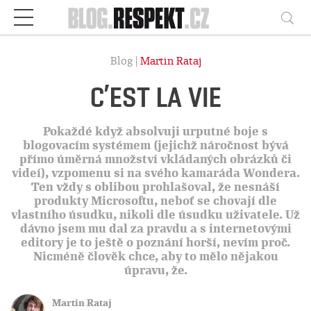
Respekt
Vy
Blog |
Martin Rataj
C’EST LA VIE
Pokaždé když absolvuji urputné boje s
blogovacím systémem (jejichž náročnost bývá
přímo úměrná množství vkládaných obrázků či
videí), vzpomenu si na svého kamaráda Wondera.
Ten vždy s oblibou prohlašoval, že nesnáší
produkty Microsoftu, neboť se chovají dle
vlastního úsudku, nikoli dle úsudku uživatele. Už
dávno jsem mu dal za pravdu a s internetovými
editory je to ještě o poznání horší, nevím proč.
Nicméně člověk chce, aby to mělo nějakou
úpravu, že.
Martin Rataj