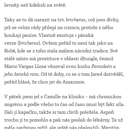
levněji než kdekoli na světě.
Taky se tu dá narazit na tzv.
bricheras
, což jsou dívky,
jež se velmi rády přilepí na cizince, protože z něho
koukají peníze. Vlastně existuje i pánská
verze (
bricheros
). Ovšem pořád to není tak jako na
Kubě, kde se z toho stala málem národní tradice. Své
stálé místo má prostituce v oblasti džungle, čemuž
Mario Vargas Llosa věnoval svou knihu
Pantaleón a
jeho ženská rota
. Od té doby, co se o tom Jared dozvěděl,
pořád hlásá, že chce jet do Amazonie.
V pátek jsem jel s Camille na kliniku – má chronickou
migrénu a podle všeho to čas od času musí být fakt síla.
Dali jí kapačku, takže si tam chvíli poležela. Aspoň
trochu jí to pomohlo a pak nás poslali do lékárny. Ta už
měla zavřenou mříž, ale ještě nás obsloužili. Mezitím