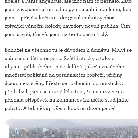
fideles a Panis angelicus, ale moc nám to neznělo. Zato
jsem zavzpomínal na jednu gymnaziální akademii, kde
jsem – právě v květnu – dirigoval mohutný sbor
zpívající vánoční koledy, navzdory nevoli publika. Čím
jsem starší, tím víc jsem na tento počin hrdý.
Bohužel ne všechno tu je důvodem k úsměvu. Mluví se
o únosech dětí stoupenci Světlé stezky a taky o
uhynutí půldruhého tisíce delfínů, jakož i značného
množství pelikánů na peruánském pobřeží, příčiny
dosud nezjištěny. Přesto se rozloučím optimisticky:
před chvílí jsem se dozvěděl o tom, že mi univerzita
přiznala příspěvek na kofinancování mého studijního
pobytu. A tak děkuji všem, kdož mi drželi palce!