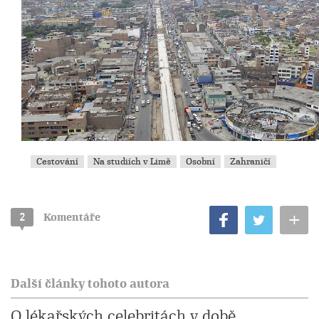
Cestování
Na studiích v Limě
Osobní
Zahraničí
+
2
Komentáře
Další články tohoto autora
O lékařských celebritách v době