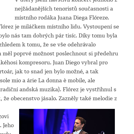
nejžádanějších tenoristů současnosti a
místního rodáka Juana Diega Flóreze.
Flórez je miláčkem místního lidu. Vystoupení se
bylo nás tam dobrých pár tisíc. Díky tomu byla
zhledem k tomu, že se vše odehrávalo
m měl poprvé možnost poslechnout si předehru
kéhosi kompresoru. Juan Diego vybral pro
toár, jak to snad jen bylo možné, a tak
sole mio a árie La donna è mobile, ale
adiční andská muzika). Flórez je vystřihnul s
, že obecenstvo jásalo. Zazněly také melodie z
zovi
. Jeho