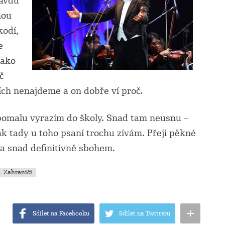
ravdu
nou
kodí,
e
Jako
č
ích nenajdeme a on dobře ví proč.
pomalu vyrazím do školy. Snad tam neusnu –
ak tady u toho psaní trochu zívám. Přeji pěkné
la snad definitivně sbohem.
Zahraničí
+
Sdílet na Facebooku
Sdílet na Twitteru