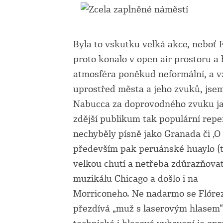
Byla to vskutku velká akce, neboť 
proto konalo v open air prostoru a 
atmosféra poněkud neformální, a v
uprostřed města a jeho zvuků, jse
Nabucca za doprovodného zvuku ja
zdější publikum tak populární reper
nechyběly písně jako Granada či
‚
O 
především pak peruánské huaylo (tr
velkou chutí a netřeba zdůrazňovat
muzikálu Chicago a došlo i na
Morriconeho. Ne nadarmo se Flóre
přezdívá „muž s laserovým hlasem“