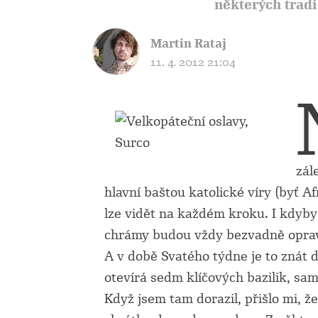
některých tradi
Martin Rataj
11. 4. 2012 21:04
zál
hlavní baštou katolické víry (byť Af
lze vidět na každém kroku. I kdyby 
chrámy budou vždy bezvadně oprav
A v době Svatého týdne je to znát 
otevírá sedm klíčových bazilik, sa
Když jsem tam dorazil, přišlo mi, ž