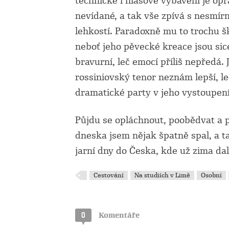
technické i hlasové vybavení je op
nevídané, a tak vše zpívá s nesmír
lehkostí. Paradoxně mu to trochu š
neboť jeho pěvecké kreace jsou sic
bravurní, leč emocí příliš nepředá. 
rossiniovský tenor neznám lepší, le
dramatické party v jeho vystoupen
Půjdu se opláchnout, poobědvat a 
dneska jsem nějak špatně spal, a t
jarní dny do Česka, kde už zima da
Cestování
Na studiích v Limě
Osobní
0
Komentáře