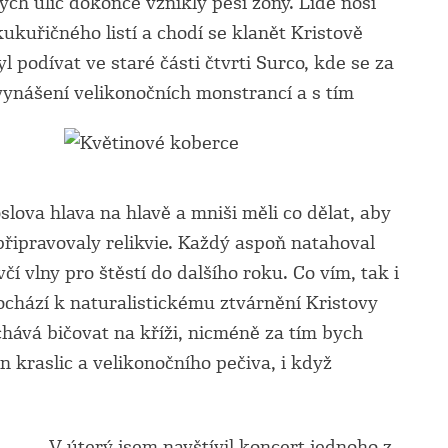
ých ulic dokonce vznikly pěší zóny. Lidé nosí
ukuřičného listí a chodí se klanět Kristově
 podívat ve staré části čtvrti Surco, kde se za
ynášení velikonočních monstrancí a s tím
lova hlava na hlavě a mniši měli co dělat, aby
připravovaly relikvie. Každý aspoň natahoval
 vlny pro štěstí do dalšího roku. Co vím, tak i
dochází k naturalistickému ztvárnění Kristovy
chává bičovat na kříži, nicméně za tím bych
n kraslic a velikonočního pečiva, i když
V úterý jsem navštívil koncert jednoho z