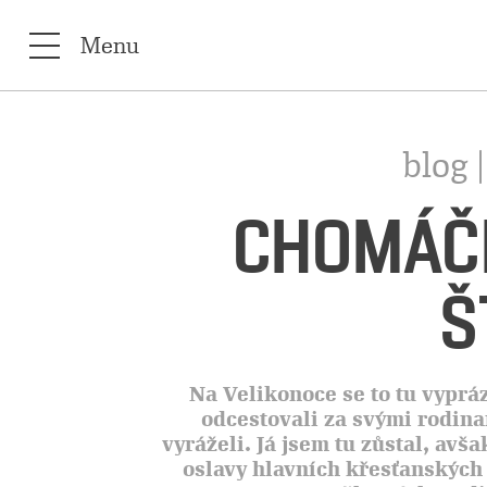
Menu
blog 
CHOMÁČE
Š
Na Velikonoce se to tu vypráz
odcestovali za svými rodina
vyráželi. Já jsem tu zůstal, avša
oslavy hlavních křesťanských 