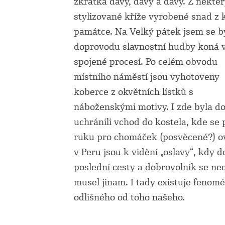
zkrátka davy, davy a davy. Z někter
stylizované kříže vyrobené snad z k
památce. Na Velký pátek jsem se byl
doprovodu slavnostní hudby koná v
spojené procesí.
Po celém obvodu
místního náměstí jsou vyhotoveny
koberce z okvětních lístků s
náboženskými motivy. I zde byla dos
uchránili vchod do kostela, kde se 
ruku pro chomáček (posvěcené?) ovčí
v Peru jsou k vidění „oslavy“, kdy 
poslední cesty a dobrovolník se ne
musel jinam. I tady existuje fenomé
odlišného od toho našeho.