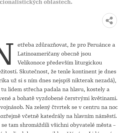
cionalistických oblastech.
N
etřeba zdůrazňovat, že pro Peruánce a
Latinoameričany obecně jsou
Velikonoce především liturgickou
ežitostí. Skutečnost, že tenle kontinent je dnes
rika už si s ním dnes nejspíš nikterak nezadá),
tu lidem střecha padala na hlavu, kostely a
ené a bohatě vyzdobené čerstvými květinami.
dvojnásob. Na zelený čtvrtek se v centru na noc
mozřejmě včetně katedrály na hlavním náměstí.
e se tam shromáždili všichni obyvatelé města –