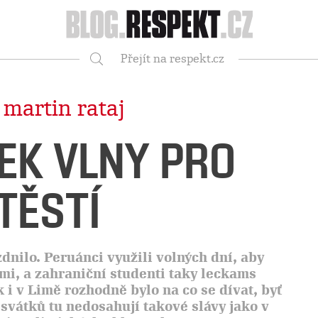
Respekt
Přejít na respekt.cz
Vyhledávání
|
martin rataj
K VLNY PRO
TĚSTÍ
dnilo. Peruánci využili volných dní, aby
mi, a zahraniční studenti taky leckams
k i v Limě rozhodně bylo na co se dívat, byť
svátků tu nedosahují takové slávy jako v